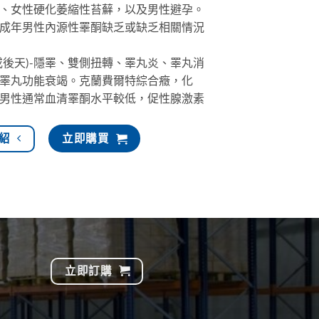
、女性硬化萎縮性苔蘚，以及男性避孕。
成年男性內源性睪酮缺乏或缺乏相關情況
或後天)-隱睪、雙側扭轉、睪丸炎、睪丸消
睪丸功能衰竭。克蘭費爾特綜合癥，化
男性通常血清睪酮水平較低，促性腺激素
紹
立即購買
立即訂購