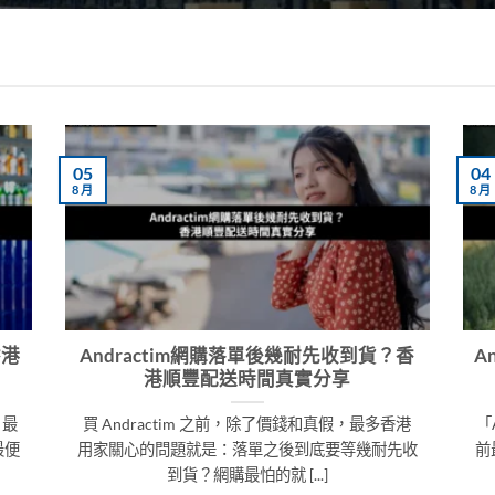
05
04
8 月
8 月
香港
Andractim網購落單後幾耐先收到貨？香
A
港順豐配送時間真實分享
，最
買 Andractim 之前，除了價錢和真假，最多香港
「
最便
用家關心的問題就是：落單之後到底要等幾耐先收
前
到貨？網購最怕的就 [...]