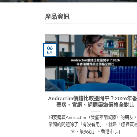
產品資訊
06
8 月
全嗎？香港買家網
Andractim價錢比較邊間平？2026年
略
藥房、官網、網購渠道價格全對比
酮凝膠，最多人猶豫
想要購買Andractim（雙氫睪酮凝膠）的朋友
上訂購需要提供信
常問的問題除了「有沒有用」，就是「哪裡買
...]
宜、最安心」。香港市 [...]