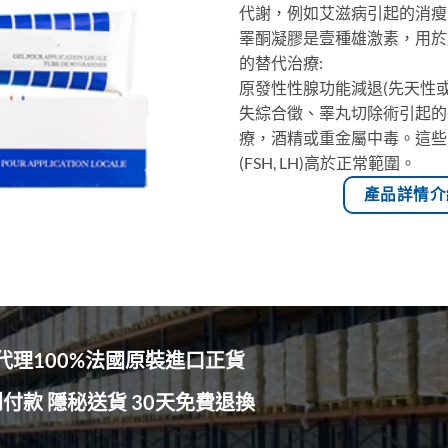
代謝，例如艾滋病引起的消瘦
睪酮凝膠是壹種雄激素，用於
的替代治療:
原發性性腺功能減退(先天性
失綜合徵、睪丸切除術引起的
療，酒精或重金屬中毒。這些
(FSH, LH)高於正常範圍。
產品詳情介
代理100%法國原裝進口正貨
付款 隱秘送貨 30天免費退換