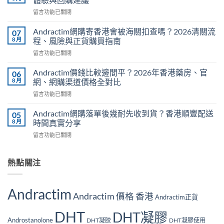
蘆
在
留言功能已關閉
巴
〈Andractim
補
香
充
Andractim網購寄香港會被海關扣查嗎？2026清關流
07
港
劑：
8 月
程、風險與正貨購買指南
用
想
在
留言功能已關閉
後
提
〈Andractim
感：
升
網
連
Andractim價錢比較邊間平？2026年香港藥房、官
06
DHT，
購
續
8 月
網、網購渠道價格全對比
邊
寄
使
款
在
留言功能已關閉
香
用
更
〈Andractim
港
一
值
價
會
Andractim網購落單後幾耐先收到貨？香港順豐配送
05
個
得
錢
被
8 月
時間真實分享
月，
買？
比
海
我
2026
在
留言功能已關閉
較
關
的
香
〈Andractim
邊
扣
真
港
網
間
查
實
選
購
熱點關注
平？
嗎？
體
購
落
2026
2026
驗
比
單
年
清
與
較〉
後
香
關
Andractim
回
中
幾
Andractim 價格 香港
港
Andractim正貨
流
購
耐
藥
程、
建
先
DHT
房、
DHT凝膠
風
議〉
收
Androstanolone
DHT凝胶
DHT凝膠使用
官
險
中