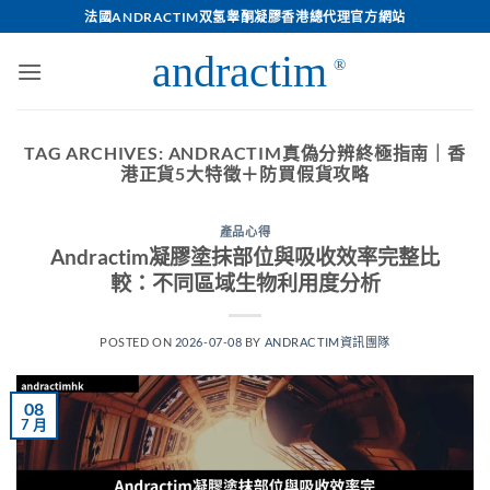
Skip
法國ANDRACTIM双氢睾酮凝膠香港總代理官方網站
to
content
TAG ARCHIVES:
ANDRACTIM真偽分辨終極指南｜香
港正貨5大特徵＋防買假貨攻略
產品心得
Andractim凝膠塗抹部位與吸收效率完整比
較：不同區域生物利用度分析
POSTED ON
2026-07-08
BY
ANDRACTIM資訊團隊
08
7 月