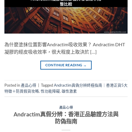
為什麼塗抹位置影響Andractim吸收效果？ Andractim DHT
凝膠的經皮吸收效率，很大程度上取決於 […]
CONTINUE READING
→
Posted in
產品心得
|
Tagged
Andractim真偽分辨終極指南｜香港正貨5大
特徵＋防買假貨攻略
,
性功能障礙
,
雄性激素
產品心得
Andractim真假分辨：香港正品驗證方法與
防偽指南