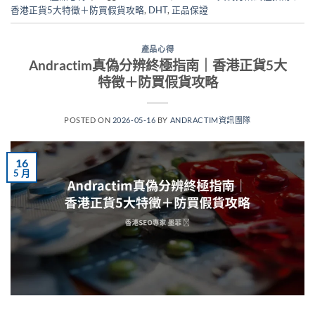
香港正貨5大特徵＋防買假貨攻略
,
DHT
,
正品保證
產品心得
Andractim真偽分辨終極指南｜香港正貨5大
特徵＋防買假貨攻略
POSTED ON
2026-05-16
BY
ANDRACTIM資訊團隊
16
5 月