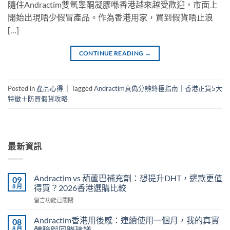
隨住Andractim雙氫睾酮凝膠喺香港越來越受歡迎，市面上
開始出現唔少假冒產品。作為香港用家，買到假貨唔止浪
[…]
CONTINUE READING
→
Posted in
產品心得
|
Tagged
Andractim真偽分辨終極指南｜香港正貨5大
特徵＋防買假貨攻略
最新資訊
Andractim vs 葫蘆巴補充劑：想提升DHT，邊款更值
09
8 月
得買？2026香港選購比較
在
留言功能已關閉
〈Andractim
vs
Andractim香港用後感：連續使用一個月，我的真實
08
葫
8 月
體驗與回購建議