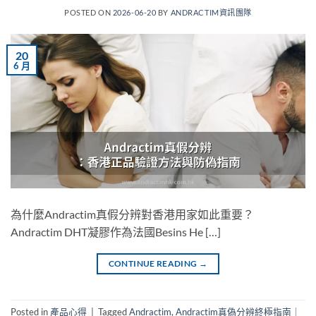
POSTED ON
2026-06-20
BY
ANDRACTIM資訊團隊
20
6 月
為什麼Andractim真假分辨對香港用家如此重要？
Andractim DHT凝膠作為法國Besins He […]
CONTINUE READING
→
Posted in
產品心得
|
Tagged
Andractim
,
Andractim真偽分辨終極指南｜