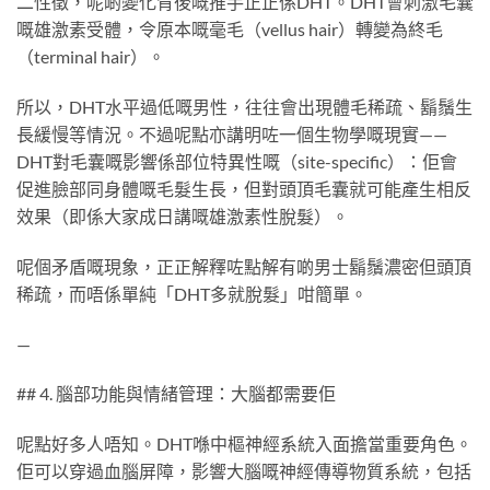
二性徵，呢啲變化背後嘅推手正正係DHT。DHT會刺激毛囊
嘅雄激素受體，令原本嘅毫毛（vellus hair）轉變為終毛
（terminal hair）。
所以，DHT水平過低嘅男性，往往會出現體毛稀疏、鬍鬚生
長緩慢等情況。不過呢點亦講明咗一個生物學嘅現實——
DHT對毛囊嘅影響係部位特異性嘅（site-specific）：佢會
促進臉部同身體嘅毛髮生長，但對頭頂毛囊就可能產生相反
效果（即係大家成日講嘅雄激素性脫髮）。
呢個矛盾嘅現象，正正解釋咗點解有啲男士鬍鬚濃密但頭頂
稀疏，而唔係單純「DHT多就脫髮」咁簡單。
—
## 4. 腦部功能與情緒管理：大腦都需要佢
呢點好多人唔知。DHT喺中樞神經系統入面擔當重要角色。
佢可以穿過血腦屏障，影響大腦嘅神經傳導物質系統，包括