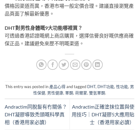
價格因渠道而異，香港市場一般定價合理。建議直接瀏覽產
品頁面了解最新優惠。
DHT對男性身體嘅9大功能哪裡買？
可透過香港認證嘅網上商店購買，選擇信譽良好嘅供應商確
保正品。建議避免來歷不明嘅渠道。
This entry was posted in
產品心得
and tagged
DHT
,
DHT功能
,
性功能
,
男
性保健
,
男性健康
,
睪酮
,
荷爾蒙
,
雙氫睪酮
.
Andractim同脫髮有冇關係？
Andractim正確塗抹位置與使
DHT凝膠導致禿頭嘅科學真
用技巧｜DHT凝膠5大應用貼
相（香港用家必讀）
士（香港用家必讀）