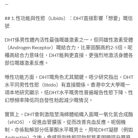
—
## 1. 性功能與性慾（Libido）：DHT直接影響「想要」嘅信
號
DHT係男性體內活性最強嘅雄激素之一。佢同雄性激素受體
（Androgen Receptor）嘅結合力，比睪固酮高約2-5倍。呢
種高結合力意味住，DHT能夠更直接、更強烈地激活身體各
部位嘅雄激素反應。
喺性功能方面，DHT嘅角色尤其關鍵。唔少研究指出，DHT
水平同男性性慾（libido）有直接關係。香港中文大學嘅一
項本地研究顯示，低DHT水平嘅男性普遍報告性慾下降、性
幻想頻率降低同自發性勃起減少嘅情況。
實質上，DHT會刺激陰莖海綿體組織入面嘅一氧化氮合成酶
（eNOS），促進血管擴張，從而改善充血反應。呢個機
制，亦係點解部分低睪酮水平嘅男士，用咗DHT凝膠（例如
Andractim）之後，會感受到性慾同勃起質素明顯提升嘅原