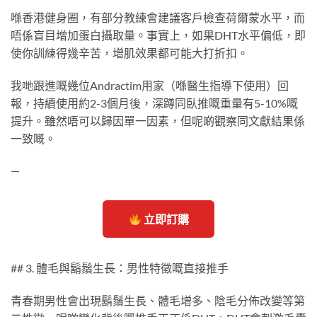
喺香港健身圈，有部分教練會建議客戶檢查荷爾蒙水平，而
唔係盲目增加蛋白攝取量。事實上，如果DHT水平偏低，即
使你訓練得幾辛苦，增肌效果都可能大打折扣。
我哋跟進嘅幾位Andractim用家（喺醫生指導下使用）回
報，持續使用約2-3個月後，深蹲同臥推嘅重量有5-10%嘅
提升。雖然唔可以歸因單一因素，但呢啲觀察同文獻結果係
一致嘅。
—
立即訂購
## 3. 體毛與鬍鬚生長：男性特徵嘅直接推手
青春期男性會出現鬍鬚生長、體毛增多、陰毛分佈改變等第