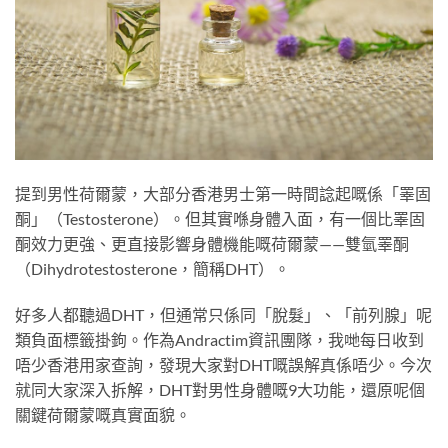
提到男性荷爾蒙，大部分香港男士第一時間諗起嘅係「睪固
酮」（Testosterone）。但其實喺身體入面，有一個比睪固
酮效力更強、更直接影響身體機能嘅荷爾蒙——雙氫睪酮
（Dihydrotestosterone，簡稱DHT）。
好多人都聽過DHT，但通常只係同「脫髮」、「前列腺」呢
類負面標籤掛鉤。作為Andractim資訊團隊，我哋每日收到
唔少香港用家查詢，發現大家對DHT嘅誤解真係唔少。今次
就同大家深入拆解，DHT對男性身體嘅9大功能，還原呢個
關鍵荷爾蒙嘅真實面貌。