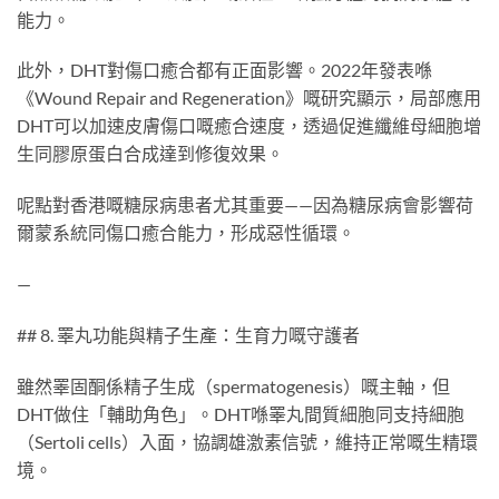
能力。
此外，DHT對傷口癒合都有正面影響。2022年發表喺
《Wound Repair and Regeneration》嘅研究顯示，局部應用
DHT可以加速皮膚傷口嘅癒合速度，透過促進纖維母細胞增
生同膠原蛋白合成達到修復效果。
呢點對香港嘅糖尿病患者尤其重要——因為糖尿病會影響荷
爾蒙系統同傷口癒合能力，形成惡性循環。
—
## 8. 睪丸功能與精子生產：生育力嘅守護者
雖然睪固酮係精子生成（spermatogenesis）嘅主軸，但
DHT做住「輔助角色」。DHT喺睪丸間質細胞同支持細胞
（Sertoli cells）入面，協調雄激素信號，維持正常嘅生精環
境。