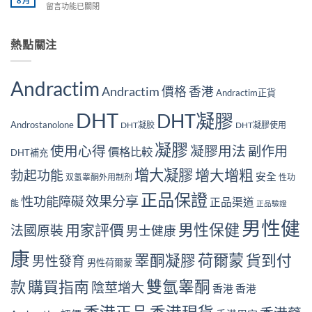
8 月
香
購
在
留言功能已關閉
後
港
港
渠
〈第
效
網
順
道
一
果
購
豐
價
次
熱點關注
會
正
配
格
買
反
貨
送
全
Andractim？
彈
風
時
對
2026
嗎？
Andractim
險
間
比〉
香
Andractim 價格 香港
香
Andractim正貨
與
真
中
港
港
保
實
新
DHT
DHT凝膠
用
障
分
手
Androstanolone
DHT凝胶
DHT凝膠使用
家
一
享〉
完
真
篇
中
凝膠
整
使用心得
凝膠用法
副作用
價格比較
實
DHT補充
講
購
停
清〉
增大凝膠
增大增粗
買
勃起功能
用
安全
中
双氢睾酮外用制剂
性功
指
體
正品保證
南〉
效果分享
驗
性功能障礙
正品渠道
能
正品驗證
中
分
男性健
享〉
男性保健
用家評價
法國原裝
男士健康
中
康
荷爾蒙
貨到付
睪酮凝膠
男性發育
男性荷爾蒙
款
購買指南
雙氫睾酮
陰莖增大
香港
香港