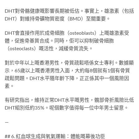
DHT對骨骼健康嘅影響長期被低估。事實上，雄激素（包括
DHT）對維持骨礦物質密度（BMD）至關重要。
DHT會直接作用於成骨細胞（osteoblasts）上嘅雄激素受
體，促進骨基質合成。同時，佢可以抑制破骨細胞
（osteoclasts）嘅活性，減緩骨質流失。
對於中年以上嘅香港男性，骨質疏鬆唔係女士專利。數據顯
示，65歲以上嘅香港男性入面，大約每8個就有1個有骨質
疏鬆問題。DHT水平隨年齡下降，正正係其中一個風險因
素。
有研究指出，維持正常DHT水平嘅男性，髖部骨折風險比低
DHT組別低約35%。呢個數字值得每一位中年男士留意。
—
## 6. 紅血球生成與氧氣運輸：體能嘅幕後功臣