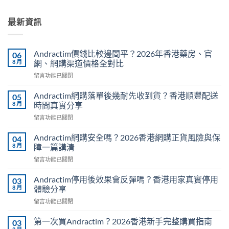
最新資訊
Andractim價錢比較邊間平？2026年香港藥房、官
06
8 月
網、網購渠道價格全對比
在
留言功能已關閉
〈Andractim
價
Andractim網購落單後幾耐先收到貨？香港順豐配送
05
錢
8 月
時間真實分享
比
在
留言功能已關閉
較
〈Andractim
邊
網
間
Andractim網購安全嗎？2026香港網購正貨風險與保
04
購
平？
8 月
障一篇講清
落
2026
在
留言功能已關閉
單
年
〈Andractim
後
香
網
幾
Andractim停用後效果會反彈嗎？香港用家真實停用
03
港
購
耐
8 月
體驗分享
藥
安
先
房、
在
留言功能已關閉
全
收
官
〈Andractim
嗎？
到
網、
停
2026
第一次買Andractim？2026香港新手完整購買指南
03
貨？
網
用
香