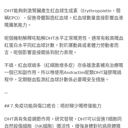
DHT能夠刺激腎臟產生紅血球生成素（Erythropoietin，簡
稱EPO），促進骨髓製造紅血球。紅血球數量直接影響血液
嘅攜氧能力。
呢個機制解釋咗點解DHT水平正常嘅男性，通常有較高嘅血
紅蛋白水平同紅血球計數。對於運動員或者體力勞動者而
言，呢個影響直接關係到耐力表現。
不過，紅血球過多（紅細胞增多症）亦係雄激素補充治療嘅
一個已知副作用。所以喺使用Andractim呢類DHT凝膠嘅過
程中，定期驗血監測紅血球計數係必要嘅安全措施。
—
## 7. 免疫功能與傷口癒合：唔好睇少嘅修復能力
DHT具有免疫調節作用。研究發現，DHT可以促進T細胞同
自然殺傷細胞（NK細胞）嘅活性，增強身體對抗病原體嘅