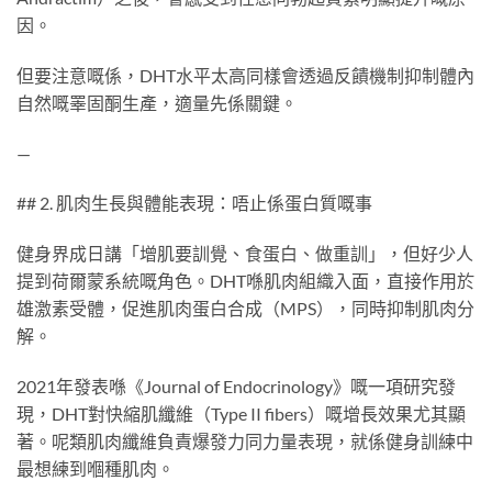
因。
但要注意嘅係，DHT水平太高同樣會透過反饋機制抑制體內
自然嘅睪固酮生產，適量先係關鍵。
—
## 2. 肌肉生長與體能表現：唔止係蛋白質嘅事
健身界成日講「增肌要訓覺、食蛋白、做重訓」，但好少人
提到荷爾蒙系統嘅角色。DHT喺肌肉組織入面，直接作用於
雄激素受體，促進肌肉蛋白合成（MPS），同時抑制肌肉分
解。
2021年發表喺《Journal of Endocrinology》嘅一項研究發
現，DHT對快縮肌纖維（Type II fibers）嘅增長效果尤其顯
著。呢類肌肉纖維負責爆發力同力量表現，就係健身訓練中
最想練到嗰種肌肉。