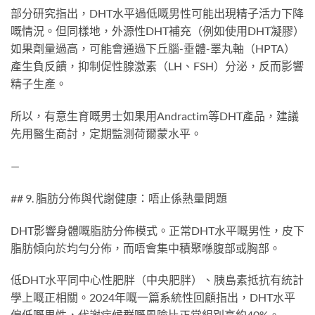
部分研究指出，DHT水平過低嘅男性可能出現精子活力下降
嘅情況。但同樣地，外源性DHT補充（例如使用DHT凝膠）
如果劑量過高，可能會通過下丘腦-垂體-睪丸軸（HPTA）
產生負反饋，抑制促性腺激素（LH、FSH）分泌，反而影響
精子生產。
所以，有意生育嘅男士如果用Andractim等DHT產品，建議
先用醫生商討，定期監測荷爾蒙水平。
—
## 9. 脂肪分佈與代謝健康：唔止係熱量問題
DHT影響身體嘅脂肪分佈模式。正常DHT水平嘅男性，皮下
脂肪傾向於均勻分佈，而唔會集中積聚喺腹部或胸部。
低DHT水平同中心性肥胖（中央肥胖）、胰島素抵抗有統計
學上嘅正相關。2024年嘅一篇系統性回顧指出，DHT水平
偏低嘅男性，代謝症候群嘅風險比正常組別高約40%。