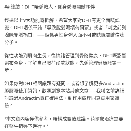
## 總結：DHT唔係敵人，係身體嘅關鍵夥伴
經過以上9大功能嘅拆解，希望大家對DHT有更全面嘅認
識。DHT唔係單純「導致脫髮嘅壞荷爾蒙」或者「刺激前列
腺嘅罪魁禍首」——佢係男性身體入面不可或缺嘅關鍵信號
分子。
從性功能到肌肉生長，從情緒管理到骨骼健康，DHT嘅影響
遍布全身。了解自己嘅荷爾蒙狀態，先係管理健康嘅第一
步。
如果你對DHT相關議題有疑問，或者想了解更多Andractim
凝膠嘅使用資訊，歡迎瀏覽本站其他文章——我哋之前詳細
討論過Andractim嘅正確用法、副作用處理同真實用家體
驗。
*本文章內容僅供參考，唔構成醫療建議。荷爾蒙治療需要
在醫生指導下進行。*