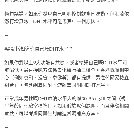
換句話講，如果你發現自己明明控制飲食同運動，但肚腩依
然有增無減，DHT水平可能係其中一個原因。
—
## 點樣知道你自己嘅DHT水平？
如果你對以上9大功能有共鳴，或者懷疑自己嘅DHT水平可
能偏低，最直接嘅方法係去化驗所抽血檢查。香港嘅體檢中
心（例如養和、浸會、卓健等）都有提供「男性荷爾蒙檢查
組合」，包含總睪固酮、游離睪固酮同DHT水平。
正常成年男性嘅DHT血清水平大約喺30-85 ng/dL之間（視
乎年齡同化驗室標準）。如果低於呢個範圍，而且伴隨相關
症狀，可以考慮同醫生討論適當嘅補充方案。
—