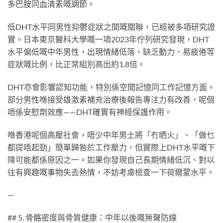
多巴胺同血清素嘅調節。
低DHT水平同男性抑鬱症狀之間嘅關聯，已經被多項研究證
實。日本東京醫科大學嘅一項2023年佇列研究發現，DHT
水平偏低嘅中年男性，出現情緒低落、缺乏動力、易疲倦等
症狀嘅比例，比正常組別高出約1.8倍。
DHT亦會影響認知功能，特別係空間記憶同工作記憶方面。
部分男性喺接受雄激素補充治療後報告專注力有改善，呢個
唔係安慰劑效應——DHT確實有神經保護作用。
喺香港呢個高壓社會，唔少中年男士將「冇晒火」、「做乜
都提唔起勁」簡單歸咎於工作壓力，但實際上DHT水平嘅下
降可能都係原因之一。如果你發現自己長期情緒低沉、對以
往有興趣嘅事物失去熱情，不妨考慮檢查一下荷爾蒙水平。
—
## 5. 骨骼密度與骨質健康：中年以後嘅無聲防線